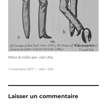
Prince de Galles pea-coat 1869
Publié
Taille
1 novembre 2017
454 × 653
le
réelle
Laisser un commentaire