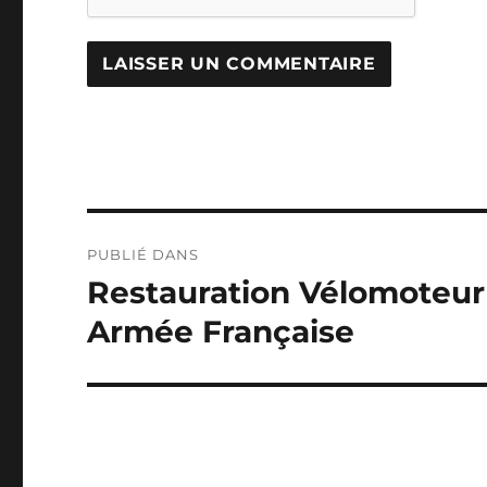
Navigation
PUBLIÉ DANS
de
Restauration Vélomoteur
l’article
Armée Française