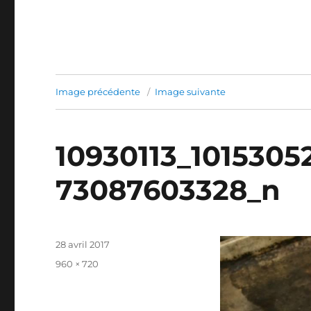
Image précédente
Image suivante
10930113_101530
73087603328_n
Publié
28 avril 2017
le
Taille
960 × 720
réelle