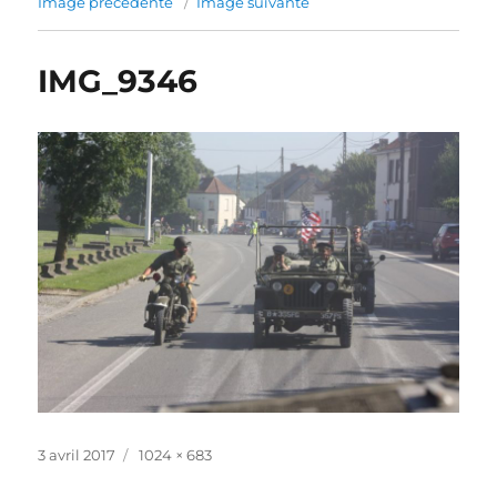
Image précédente
Image suivante
IMG_9346
Publié
Taille
3 avril 2017
1024 × 683
le
réelle